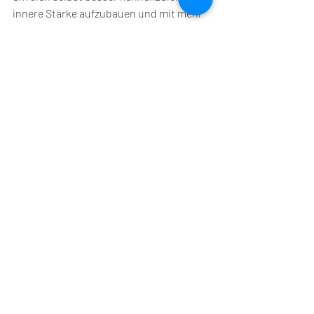
innere Stärke aufzubauen und mit mehr 
Gelassenheit durchs Leben zu gehen.
Ich freue mich, dieses neue Tool in meine 
Arbeit zu integrieren und Menschen auf 
ihrem individuellen Weg zu mehr 
Klarheit, Balance und Wohlbefinden zu 
begleiten.
Aktuelle Beiträge
Alle ansehen