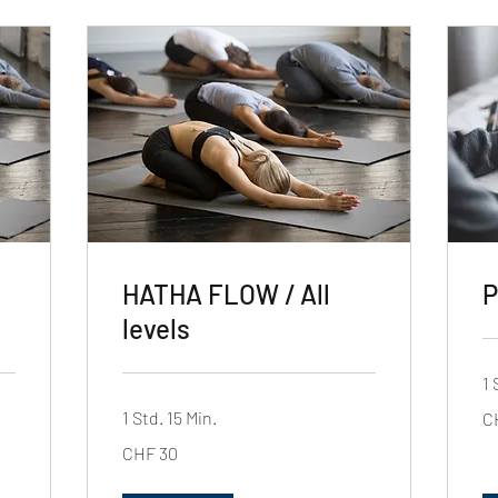
HATHA FLOW / All
P
levels
1 
14
1 Std. 15 Min.
C
Sc
Fr
30
CHF 30
Schweizer
Franken