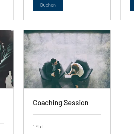
Buchen
Coaching Session
1 Std.
75