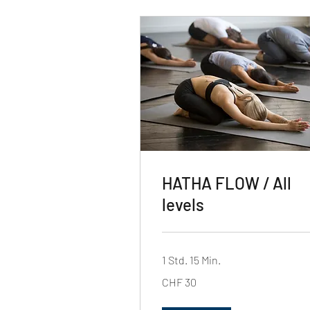
HATHA FLOW / All
levels
1 Std. 15 Min.
30
CHF 30
Schweizer
Franken